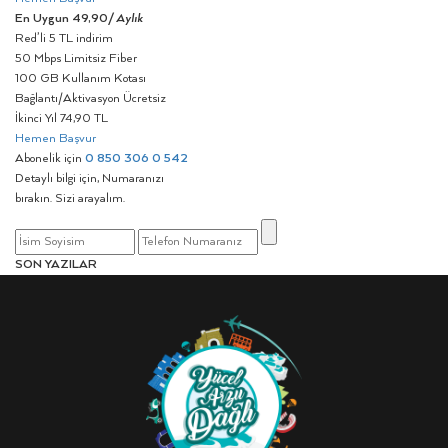
En Uygun
49,90
/ Aylık
Red’li 5 TL indirim
50 Mbps Limitsiz Fiber
100 GB Kullanım Kotası
Bağlantı/Aktivasyon Ücretsiz
İkinci Yıl 74,90 TL
Hemen Başvur
Abonelik için
0 850 306 0 542
Detaylı bilgi için, Numaranızı
bırakın. Sizi arayalım.
SON YAZILAR