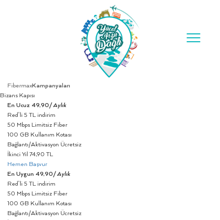
Toggle
navigation
Fibermax
Kampanyaları
Bizans Kapısı
En Ucuz
49,90
/ Aylık
Red’li 5 TL indirim
50 Mbps Limitsiz Fiber
100 GB Kullanım Kotası
Bağlantı/Aktivasyon Ücretsiz
İkinci Yıl 74,90 TL
Hemen Başvur
En Uygun
49,90
/ Aylık
Red’li 5 TL indirim
50 Mbps Limitsiz Fiber
100 GB Kullanım Kotası
Bağlantı/Aktivasyon Ücretsiz