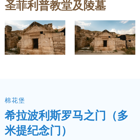
圣菲利普教堂及陵墓
棉花堡
希拉波利斯罗马之门（多
米提纪念门）