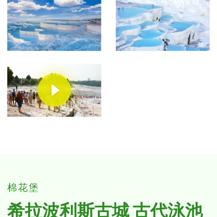
棉花堡
希拉波利斯古城 古代泳池