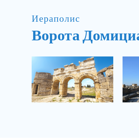
Иераполис
Ворота Домици