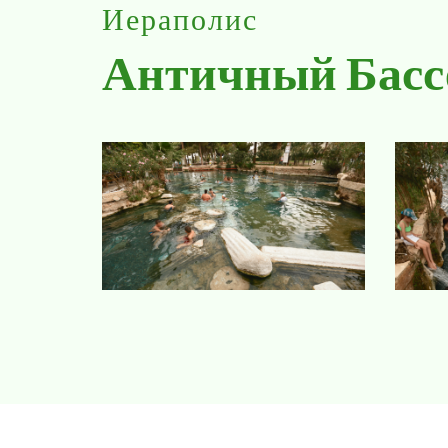
Иераполис
Античный Басс