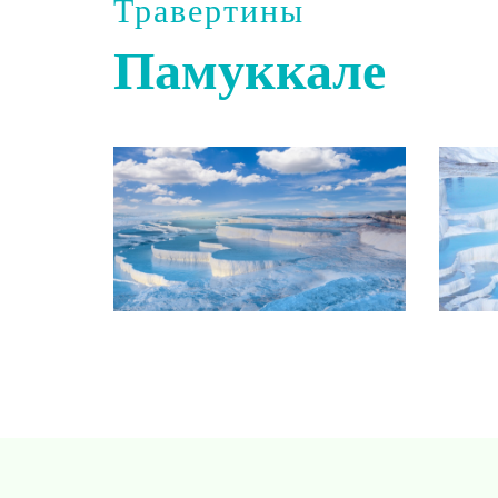
Травертины
Памуккале