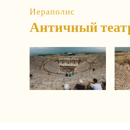
Иераполис
Античный теат